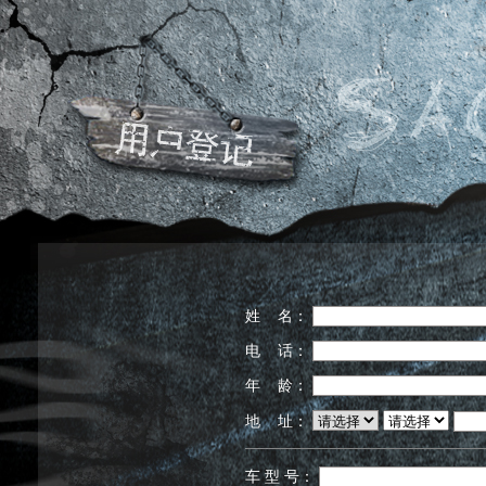
姓 名：
电 话：
年 龄：
地 址：
车 型 号：