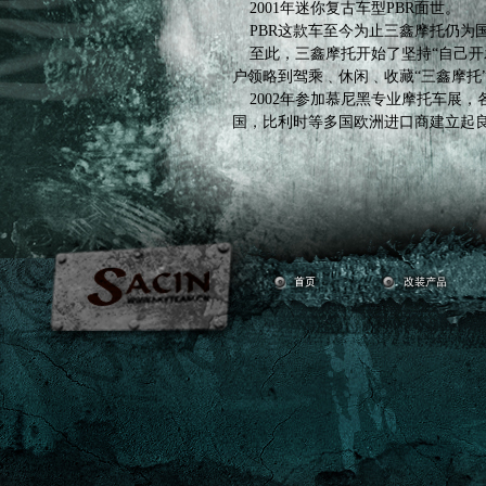
2001年迷你复古车型PBR面世。
PBR这款车至今为止三鑫摩托仍为
至此，三鑫摩托开始了坚持“自己开
户领略到驾乘﹑休闲﹑收藏“三鑫摩托
2002年参加慕尼黑专业摩托车展，
国，比利时等多国欧洲进口商建立起